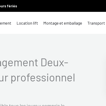
ours fériés
ement
Location lift
Montage et emballage
Transport
agement Deux-
r professionnel
le tous les jours y compris le