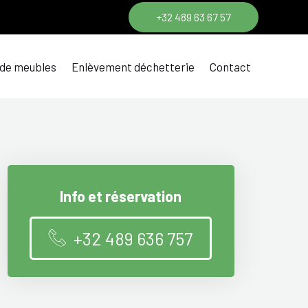
+32 489 63 67 57
 de meubles
Enlèvement déchetterie
Contact
Info et réservation
+32 489 636 757