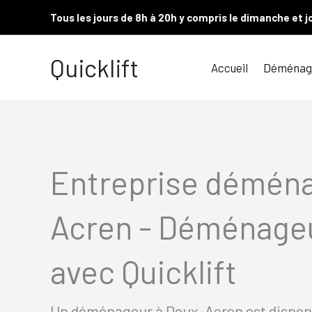
Aller
Tous les jours de 8h à 20h y compris le dimanche et j
au
contenu
Quicklift
Accueil
Déménag
Entreprise démén
Acren - Déménageu
avec Quicklift
Un déménageur à Deux-Acren est disponib