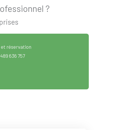
ofessionnel ?
prises
 et réservation
 489 636 757