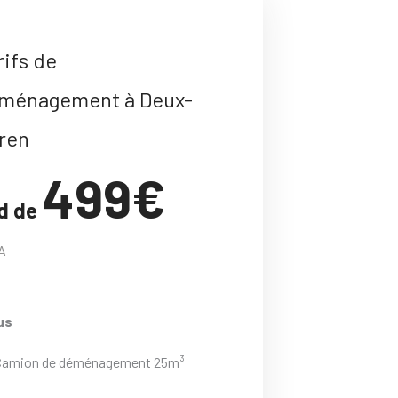
rifs de
ménagement à Deux-
ren
499€
d de
A
us
Camion de déménagement 25m³