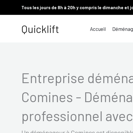
Aller
Tous les jours de 8h à 20h y compris le dimanche et j
au
contenu
Quicklift
Accueil
Déménag
Entreprise démén
Comines - Déména
professionnel avec 
Un déménageur à Comines est disponible t