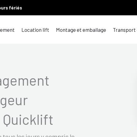
ours fériés
ement
Location lift
Montage et emballage
Transport
agement
geur
Quicklift
ous les jours y compris le