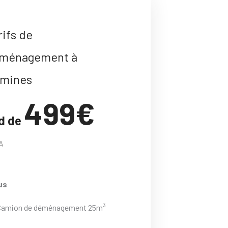
rifs de
ménagement à
mines
499€
d de
A
us
Camion de déménagement 25m³