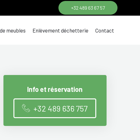
+32 489 63 67 57
 de meubles
Enlèvement déchetterie
Contact
Info et réservation
+32 489 636 757