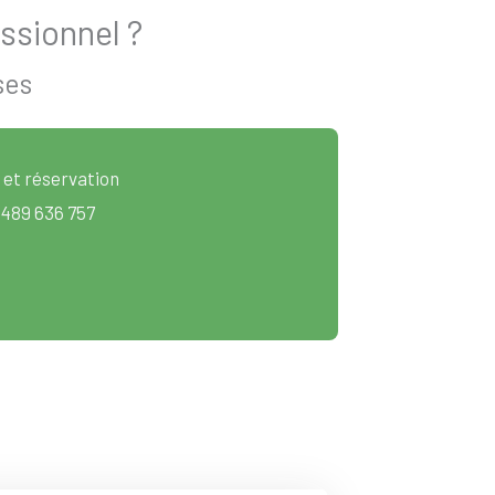
ssionnel ?
ses
 et réservation
 489 636 757