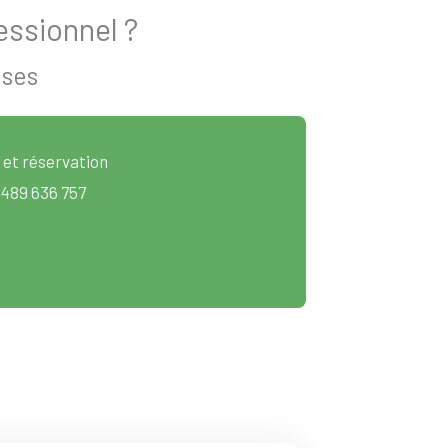
essionnel ?
ises
 et réservation
 489 636 757