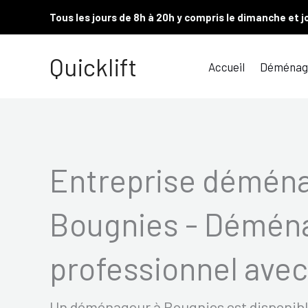
Aller
Tous les jours de 8h à 20h y compris le dimanche et j
au
contenu
Quicklift
Accueil
Déménag
Entreprise démén
Bougnies - Démén
professionnel avec 
Un déménageur à Bougnies est disponible 