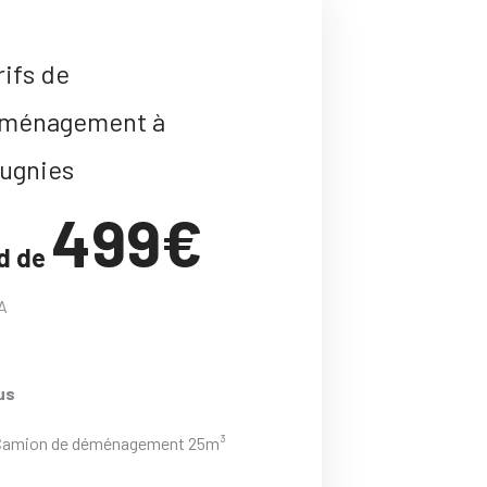
rifs de
ménagement à
ugnies
499€
d de
A
us
Camion de déménagement 25m³