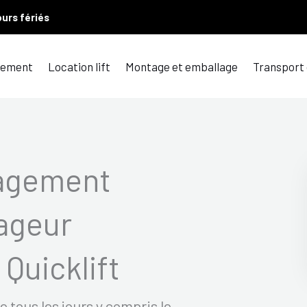
ours fériés
ement
Location lift
Montage et emballage
Transport
agement
ageur
Quicklift
tous les jours y compris le