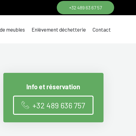
+32 489 63 67 57
 de meubles
Enlèvement déchetterie
Contact
Info et réservation
+32 489 636 757