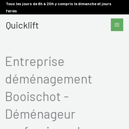
Aller
Tous les jours de 8h à 20h y compris le dimanche et jours
fériés
au
Main
contenu
Quicklift
Men
Entreprise
déménagement
Booischot -
Déménageur