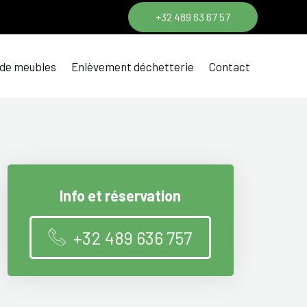
+32 489 63 67 57
 de meubles
Enlèvement déchetterie
Contact
Info et réservation
+32 489 636 757