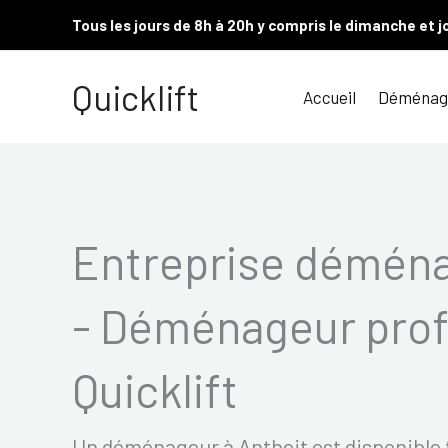
Aller
Tous les jours de 8h à 20h y compris le dimanche et j
au
contenu
Quicklift
Accueil
Déménag
Entreprise démén
- Déménageur prof
Quicklift
Un déménageur à Antheit est disponible t