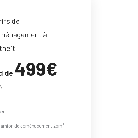
rifs de
ménagement à
theit
499€
d de
A
us
Camion de déménagement 25m³