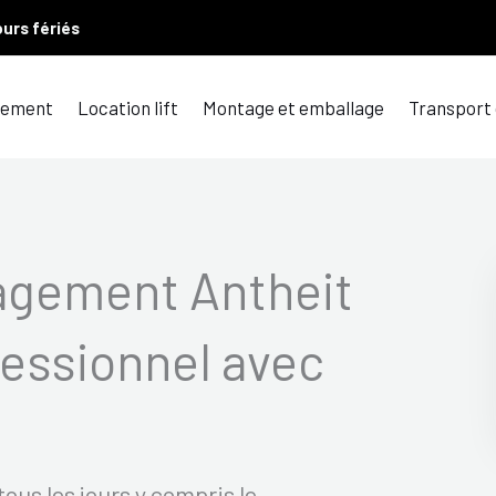
ours fériés
ement
Location lift
Montage et emballage
Transport
agement Antheit
essionnel avec
ous les jours y compris le