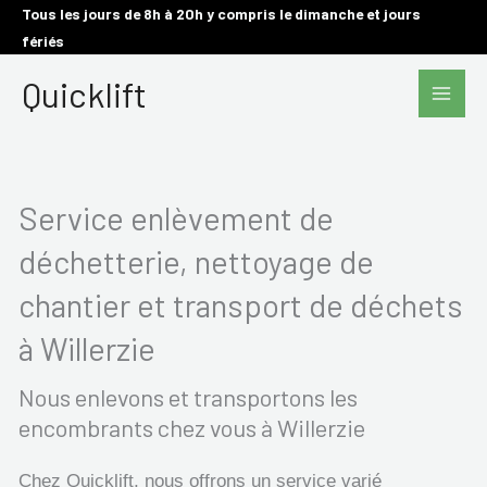
Aller
Tous les jours de 8h à 20h y compris le dimanche et jours
fériés
au
Main
contenu
Quicklift
Men
Service enlèvement de
déchetterie, nettoyage de
chantier et transport de déchets
à Willerzie
Nous enlevons et transportons les
encombrants chez vous à Willerzie
Chez Quicklift, nous offrons un service varié