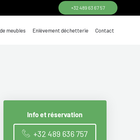
+32 489 63 67 57
 de meubles
Enlèvement déchetterie
Contact
Info et réservation
+32 489 636 757