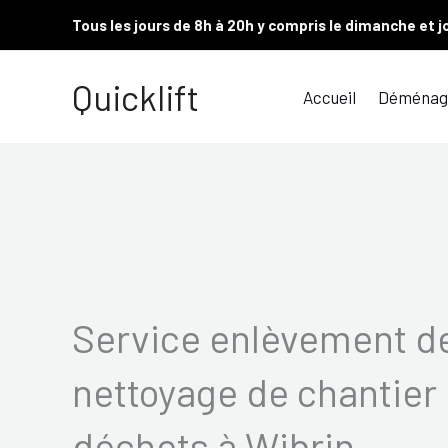
Aller
Tous les jours de 8h à 20h y compris le dimanche et j
au
contenu
Quicklift
Accueil
Déménag
Service enlèvement de
nettoyage de chantier 
déchets à Wibrin