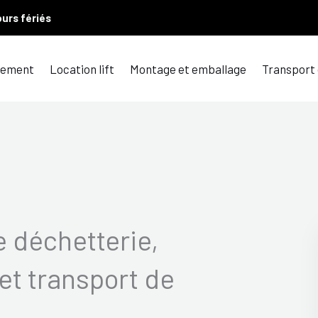
ours fériés
ement
Location lift
Montage et emballage
Transport
 déchetterie,
et transport de