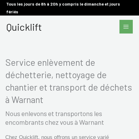
Aller
Tous les jours de 8h à 20h y compris le dimanche et jours
fériés
au
Main
contenu
Quicklift
Men
Service enlèvement de
déchetterie, nettoyage de
chantier et transport de déchets
à Warnant
Nous enlevons et transportons les
encombrants chez vous à Warnant
Chez Quicklift, nous offrons un service varié