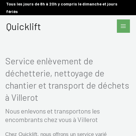
Aller
Tous les jours de 8h à 20h y compris le dimanche et jours
fériés
au
Main
contenu
Quicklift
Men
Service enlèvement de
déchetterie, nettoyage de
chantier et transport de déchets
à Villerot
Nous enlevons et transportons les
encombrants chez vous à Villerot
Chez Quicklift, nous offrons un service varié