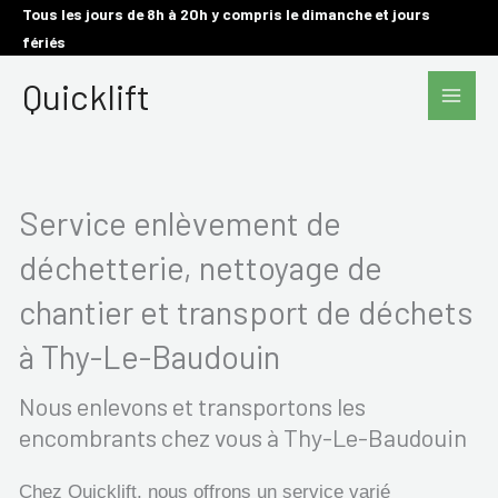
Aller
Tous les jours de 8h à 20h y compris le dimanche et jours
fériés
au
Main
contenu
Quicklift
Men
Service enlèvement de
déchetterie, nettoyage de
chantier et transport de déchets
à Thy-Le-Baudouin
Nous enlevons et transportons les
encombrants chez vous à Thy-Le-Baudouin
Chez Quicklift, nous offrons un service varié