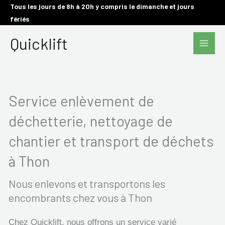
Aller
Tous les jours de 8h à 20h y compris le dimanche et jours
fériés
au
Main
contenu
Quicklift
Men
Service enlèvement de
déchetterie, nettoyage de
chantier et transport de déchets
à Thon
Nous enlevons et transportons les
encombrants chez vous à Thon
Chez Quicklift, nous offrons un service varié