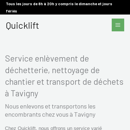
Aller
Tous les jours de 8h à 20h y compris le dimanche et jours
fériés
au
Main
contenu
Quicklift
Men
Service enlèvement de
déchetterie, nettoyage de
chantier et transport de déchets
à Tavigny
Nous enlevons et transportons les
encombrants chez vous à Tavigny
Chez Quicklift, nous offrons un service varié