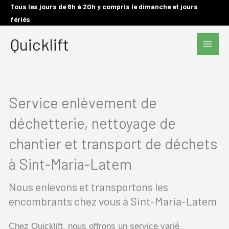
Aller
Tous les jours de 8h à 20h y compris le dimanche et jours
fériés
au
Main
contenu
Quicklift
Men
Service enlèvement de
déchetterie, nettoyage de
chantier et transport de déchets
à Sint-Maria-Latem
Nous enlevons et transportons les
encombrants chez vous à Sint-Maria-Latem
Chez Quicklift, nous offrons un service varié