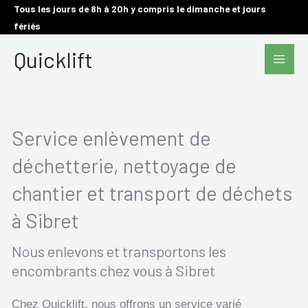
Aller
Tous les jours de 8h à 20h y compris le dimanche et jours
fériés
au
Main
contenu
Quicklift
Men
Service enlèvement de
déchetterie, nettoyage de
chantier et transport de déchets
à Sibret
Nous enlevons et transportons les
encombrants chez vous à Sibret
Chez Quicklift, nous offrons un service varié