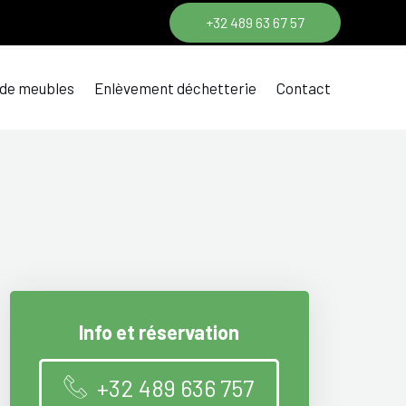
+32 489 63 67 57
 de meubles
Enlèvement déchetterie
Contact
Info et réservation
+32 489 636 757