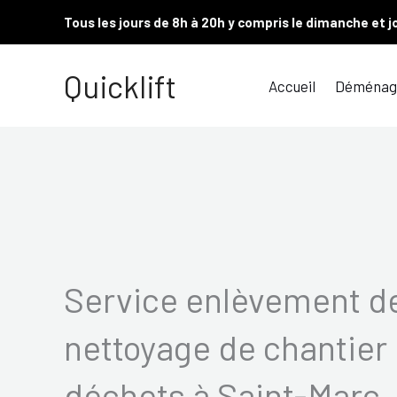
Aller
Tous les jours de 8h à 20h y compris le dimanche et j
au
contenu
Quicklift
Accueil
Déménag
Service enlèvement de
nettoyage de chantier 
déchets à Saint-Marc