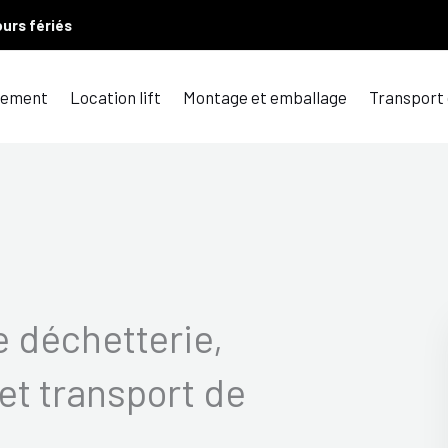
ours fériés
ement
Location lift
Montage et emballage
Transport
 déchetterie,
et transport de