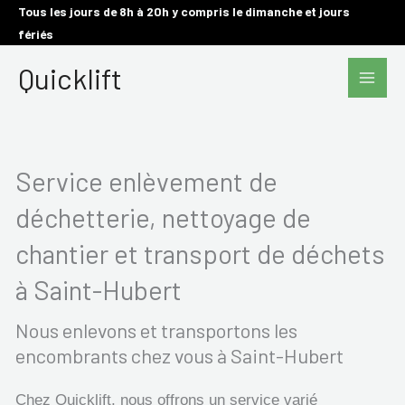
Aller
Tous les jours de 8h à 20h y compris le dimanche et jours
fériés
au
Main
contenu
Quicklift
Men
Service enlèvement de
déchetterie, nettoyage de
chantier et transport de déchets
à Saint-Hubert
Nous enlevons et transportons les
encombrants chez vous à Saint-Hubert
Chez Quicklift, nous offrons un service varié