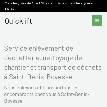
Aller
Tous les jours de 8h à 20h y compris le dimanche et jours
fériés
au
Main
contenu
Quicklift
Men
Service enlèvement de
déchetterie, nettoyage de
chantier et transport de déchets
à Saint-Denis-Bovesse
Nous enlevons et transportons les
encombrants chez vous à Saint-Denis-
Bovesse