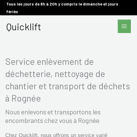
Aller
Tous les jours de 8h à 20h y compris le dimanche et jours
fériés
au
Main
contenu
Quicklift
Men
Service enlèvement de
déchetterie, nettoyage de
chantier et transport de déchets
à Rognée
Nous enlevons et transportons les
encombrants chez vous à Rognée
Chez Quicklift, nous offrons un service varié