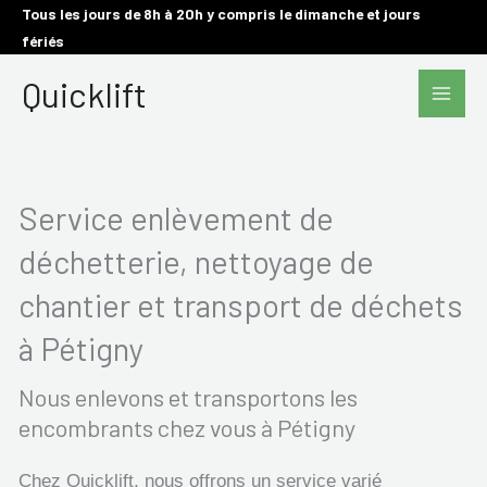
Aller
Tous les jours de 8h à 20h y compris le dimanche et jours
fériés
au
Main
contenu
Quicklift
Men
Service enlèvement de
déchetterie, nettoyage de
chantier et transport de déchets
à Pétigny
Nous enlevons et transportons les
encombrants chez vous à Pétigny
Chez Quicklift, nous offrons un service varié