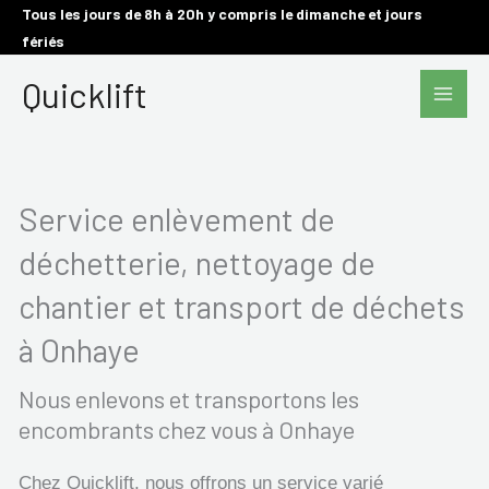
Aller
Tous les jours de 8h à 20h y compris le dimanche et jours
fériés
au
Main
contenu
Quicklift
Men
Service enlèvement de
déchetterie, nettoyage de
chantier et transport de déchets
à Onhaye
Nous enlevons et transportons les
encombrants chez vous à Onhaye
Chez Quicklift, nous offrons un service varié