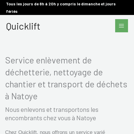
Aller
Tous les jours de 8h à 20h y compris le dimanche et jours
fériés
au
Main
contenu
Quicklift
Men
Service enlèvement de
déchetterie, nettoyage de
chantier et transport de déchets
à Natoye
Nous enlevons et transportons les
encombrants chez vous à Natoye
Chez Quicklift, nous offrons un service varié