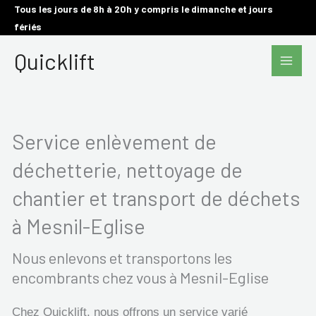
Aller
Tous les jours de 8h à 20h y compris le dimanche et jours
fériés
au
Main
contenu
Quicklift
Men
Service enlèvement de
déchetterie, nettoyage de
chantier et transport de déchets
à Mesnil-Eglise
Nous enlevons et transportons les
encombrants chez vous à Mesnil-Eglise
Chez Quicklift, nous offrons un service varié