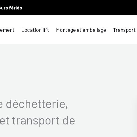
ours fériés
ement
Location lift
Montage et emballage
Transport
 déchetterie,
et transport de