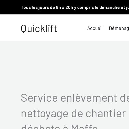
Aller
Tous les jours de 8h à 20h y compris le dimanche et j
au
contenu
Quicklift
Accueil
Déménag
Service enlèvement de
nettoyage de chantier 
déchets à Maffe