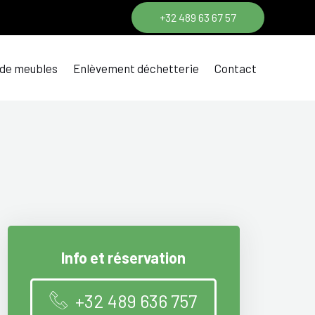
+32 489 63 67 57
 de meubles
Enlèvement déchetterie
Contact
Info et réservation
+32 489 636 757