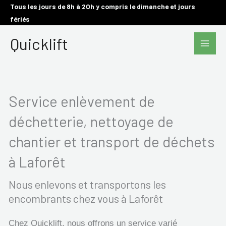
Aller
Tous les jours de 8h à 20h y compris le dimanche et jours
fériés
au
Main
contenu
Quicklift
Men
Service enlèvement de
déchetterie, nettoyage de
chantier et transport de déchets
à Laforêt
Nous enlevons et transportons les
encombrants chez vous à Laforêt
Chez Quicklift, nous offrons un service varié