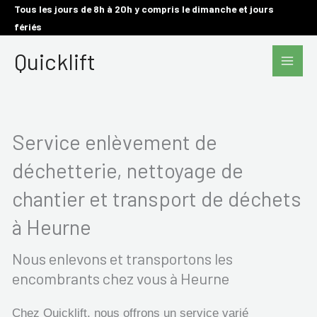
Aller
Tous les jours de 8h à 20h y compris le dimanche et jours
fériés
au
Main
contenu
Quicklift
Men
Service enlèvement de
déchetterie, nettoyage de
chantier et transport de déchets
à Heurne
Nous enlevons et transportons les
encombrants chez vous à Heurne
Chez Quicklift, nous offrons un service varié