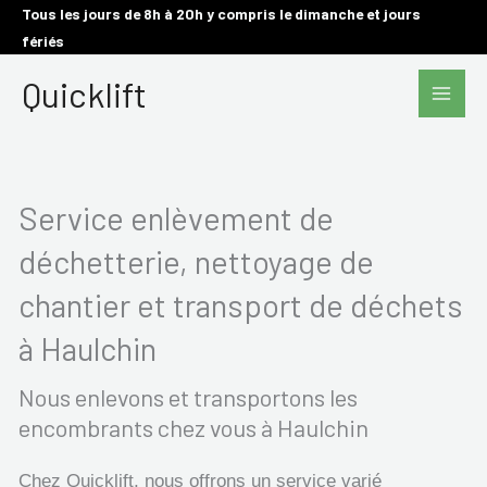
Aller
Tous les jours de 8h à 20h y compris le dimanche et jours
fériés
au
Main
contenu
Quicklift
Men
Service enlèvement de
déchetterie, nettoyage de
chantier et transport de déchets
à Haulchin
Nous enlevons et transportons les
encombrants chez vous à Haulchin
Chez Quicklift, nous offrons un service varié