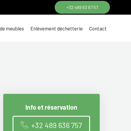
+32 489 63 67 57
 de meubles
Enlèvement déchetterie
Contact
Info et réservation
+32 489 636 757