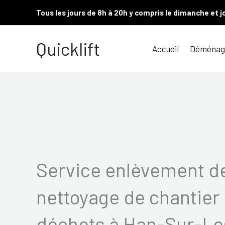
Aller
Tous les jours de 8h à 20h y compris le dimanche et j
au
contenu
Quicklift
Accueil
Déménag
Service enlèvement de
nettoyage de chantier 
déchets à Han-Sur-Le