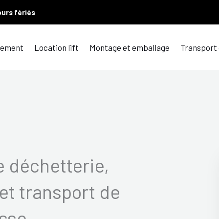
ours fériés
ement
Location lift
Montage et emballage
Transport
 déchetterie,
et transport de
sse