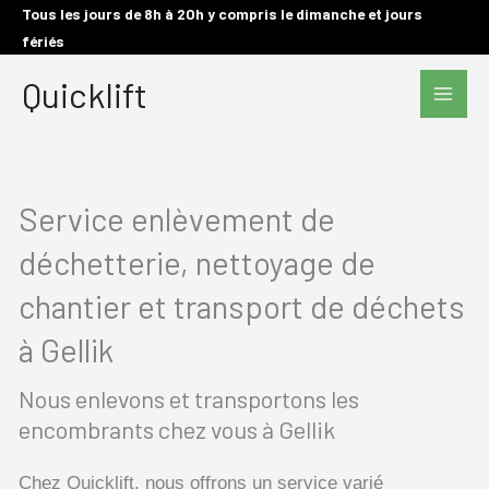
Aller
Tous les jours de 8h à 20h y compris le dimanche et jours
fériés
au
Main
contenu
Quicklift
Men
Service enlèvement de
déchetterie, nettoyage de
chantier et transport de déchets
à Gellik
Nous enlevons et transportons les
encombrants chez vous à Gellik
Chez Quicklift, nous offrons un service varié