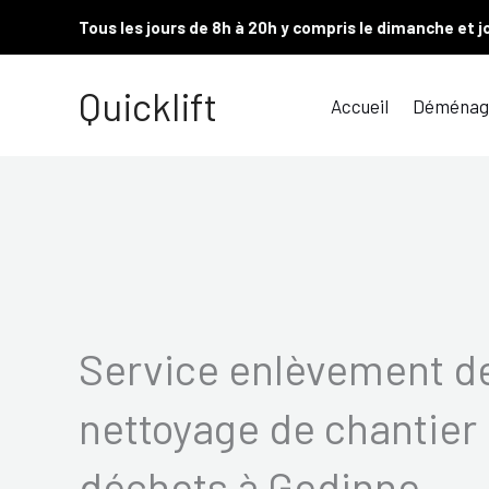
Aller
Tous les jours de 8h à 20h y compris le dimanche et j
au
contenu
Quicklift
Accueil
Déménag
Service enlèvement de
nettoyage de chantier 
déchets à Gedinne