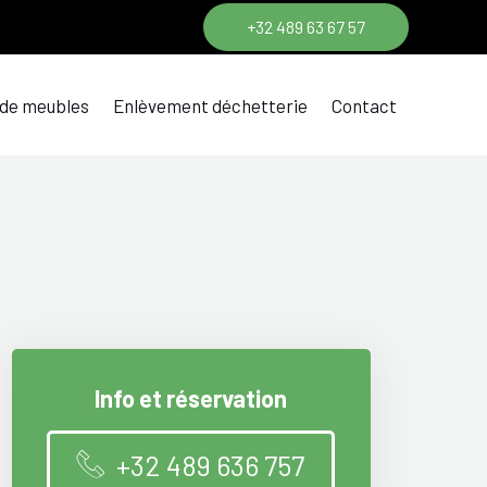
+32 489 63 67 57
 de meubles
Enlèvement déchetterie
Contact
Info et réservation
+32 489 636 757