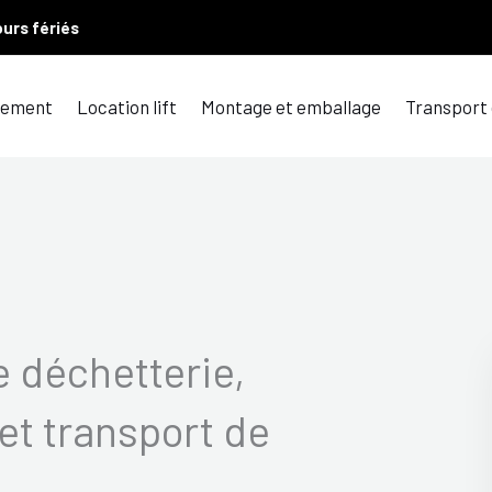
ours fériés
ement
Location lift
Montage et emballage
Transport
 déchetterie,
et transport de