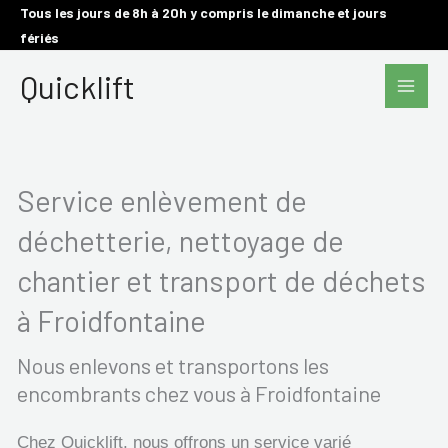
Aller
Tous les jours de 8h à 20h y compris le dimanche et jours
fériés
au
Main
contenu
Quicklift
Men
Service enlèvement de
déchetterie, nettoyage de
chantier et transport de déchets
à Froidfontaine
Nous enlevons et transportons les
encombrants chez vous à Froidfontaine
Chez Quicklift, nous offrons un service varié