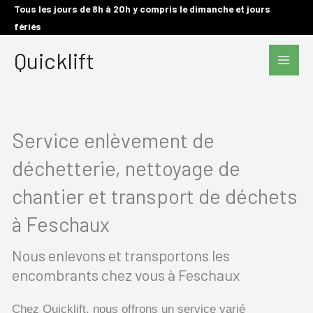
Aller
Tous les jours de 8h à 20h y compris le dimanche et jours
fériés
au
Main
contenu
Quicklift
Men
Service enlèvement de
déchetterie, nettoyage de
chantier et transport de déchets
à Feschaux
Nous enlevons et transportons les
encombrants chez vous à Feschaux
Chez Quicklift, nous offrons un service varié