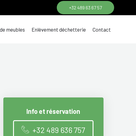
+32 489 63 67 57
 de meubles
Enlèvement déchetterie
Contact
Info et réservation
+32 489 636 757