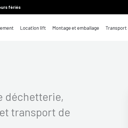
ours fériés
ement
Location lift
Montage et emballage
Transport
 déchetterie,
et transport de