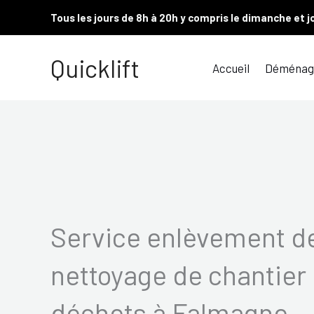
Aller
Tous les jours de 8h à 20h y compris le dimanche et j
au
contenu
Quicklift
Accueil
Déménag
Service enlèvement de
nettoyage de chantier 
déchets à Falmagne