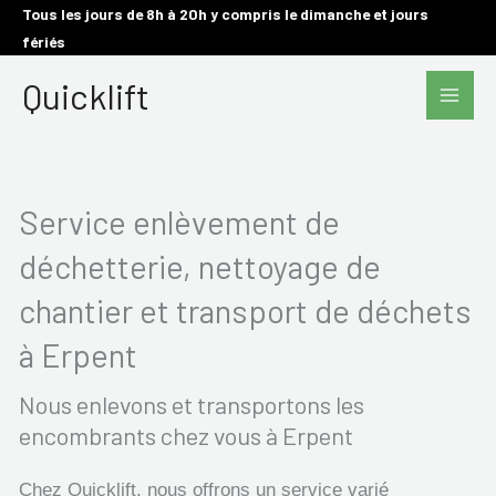
Aller
Tous les jours de 8h à 20h y compris le dimanche et jours
fériés
au
Main
contenu
Quicklift
Men
Service enlèvement de
déchetterie, nettoyage de
chantier et transport de déchets
à Erpent
Nous enlevons et transportons les
encombrants chez vous à Erpent
Chez Quicklift, nous offrons un service varié