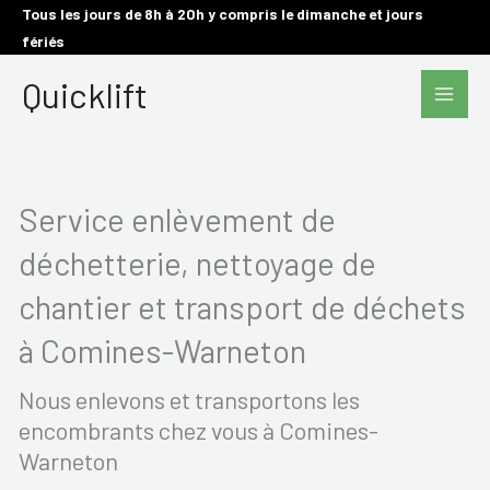
Aller
Tous les jours de 8h à 20h y compris le dimanche et jours
fériés
au
Main
contenu
Quicklift
Men
Service enlèvement de
déchetterie, nettoyage de
chantier et transport de déchets
à Comines-Warneton
Nous enlevons et transportons les
encombrants chez vous à Comines-
Warneton