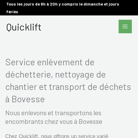
Aller
Tous les jours de 8h à 20h y compris le dimanche et jours
fériés
au
Main
contenu
Quicklift
Men
Service enlèvement de
déchetterie, nettoyage de
chantier et transport de déchets
à Bovesse
Nous enlevons et transportons les
encombrants chez vous à Bovesse
Chez Quicklift, nous offrons un service varié