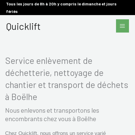
Aller
Tous les jours de 8h à 20h y compris le dimanche et jours
fériés
au
Main
contenu
Quicklift
Men
Service enlèvement de
déchetterie, nettoyage de
chantier et transport de déchets
à Boëlhe
Nous enlevons et transportons les
encombrants chez vous à Boëlhe
Chez Quicklift, nous offrons un service varié