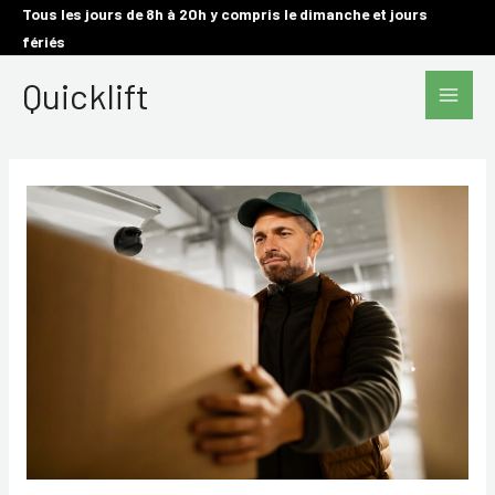
Aller
Tous les jours de 8h à 20h y compris le dimanche et jours
fériés
au
Main
contenu
Quicklift
Men