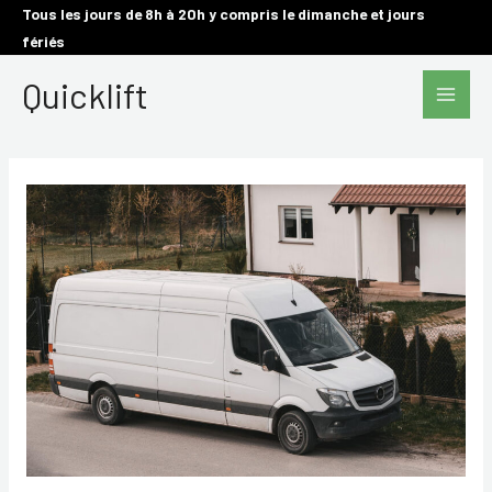
Aller
Tous les jours de 8h à 20h y compris le dimanche et jours
fériés
au
Main
contenu
Quicklift
Men