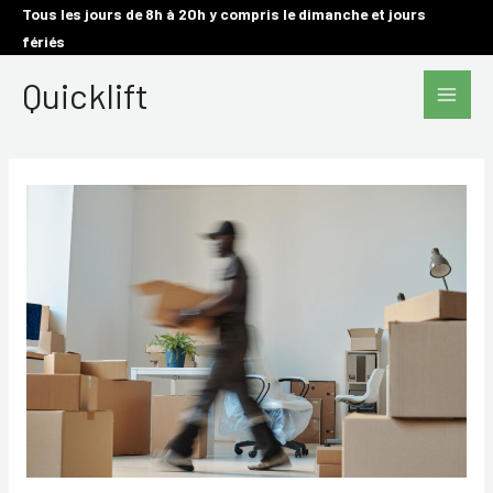
Aller
Tous les jours de 8h à 20h y compris le dimanche et jours
fériés
au
Main
contenu
Quicklift
Men