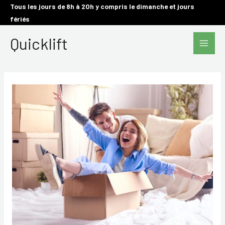
Aller
Tous les jours de 8h à 20h y compris le dimanche et jours
fériés
au
Main
contenu
Quicklift
Men